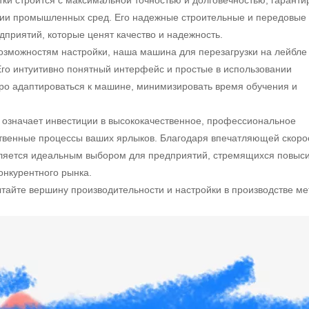
ки строится с максимальной точностью и долговечностью, гаранти
нии промышленных сред. Его надежные строительные и передовые
приятий, которые ценят качество и надежность.
возможностям настройки, наша машина для перезагрузки на лейбле
Его интуитивно понятный интерфейс и простые в использовании
тро адаптироваться к машине, минимизировать время обучения и
у означает инвестиции в высококачественное, профессиональное
ственные процессы ваших ярлыков. Благодаря впечатляющей скоро
вляется идеальным выбором для предприятий, стремящихся повыс
онкурентного рынка.
ытайте вершину производительности и настройки в производстве ме