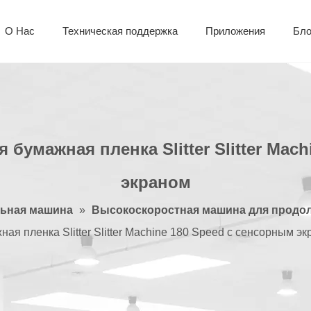
О Hac
Техническая поддержка
Приложения
Бло
Алюминиевая печатная плата
Гибкая печатная плата
Листовой автомат для резки
Двусторон
Многослой
умажная пленка Slitter Slitter Machi
экраном
льная машина
»
Высокоскоростная машина для продол
ая пленка Slitter Slitter Machine 180 Speed ​​с сенсорным э