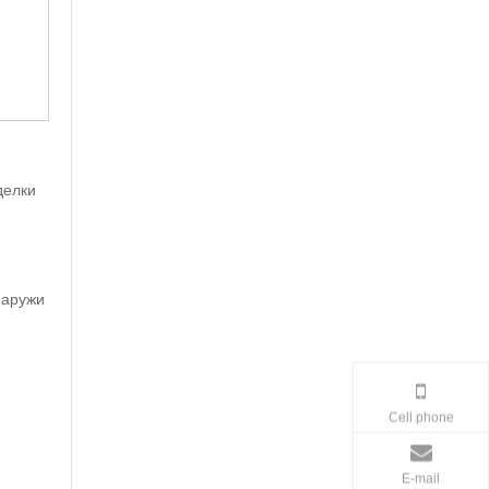
делки
наружи
Cell phone
E-mail