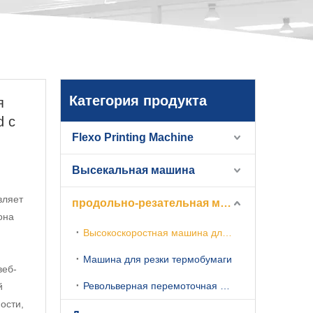
Категория продукта
я
​​с
Flexo Printing Machine
Высекальная машина
вляет
продольно-резательная машина
она
Высокоскоростная машина для продольной резки
Машина для резки термобумаги
веб-
Револьверная перемоточная машина
й
ости,