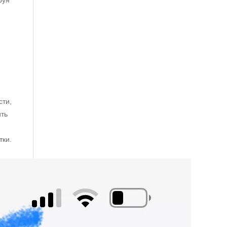
руя
сти,
ить
тки.