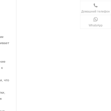
Домашний телефон
WhatsApp
ам
кивает
ние
 к
, что
ки,
я