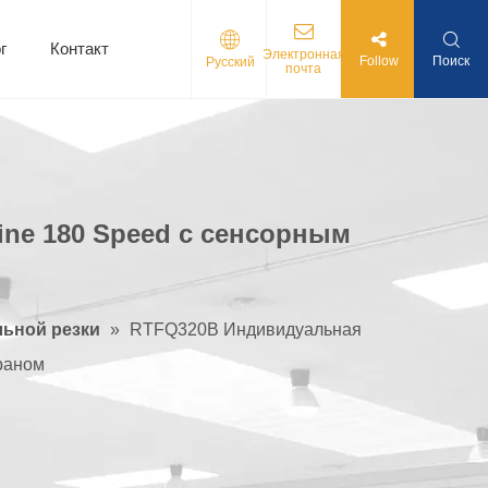
г
Контакт
Электронная
Follow
Поиск
Pусский
почта
няя печатная плата
ная печатная плата
ne 180 Speed ​​с сенсорным
ьной резки
»
RTFQ320B Индивидуальная
краном