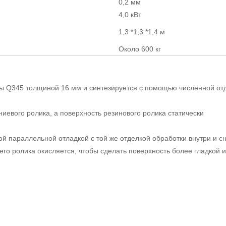
0,2 мм
4,0 кВт
1,3 *1,3 *1,4 м
Около 600 кг
ины Q345 толщиной 16 мм и синтезируется с помощью численной от
иниевого ролика, а поверхность резинового ролика статически
ой параллельной отладкой с той же отделкой обработки внутри и с
го ролика окисляется, чтобы сделать поверхность более гладкой и